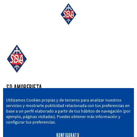
SD AMOREBIETA
San Miguel Kalea, 16, 48340 Amorebieta, Bizkaia
Utilizamos Cookies propias y de terceros para analizar nuestros
servicios y mostrarte publicidad relacionada con tus preferencias en
946 604 751
|
sda@sdamorebieta.eus
base a un perfil elaborado a partir de tus hábitos de navegación (por
ejemplo, páginas visitadas). Puedes obtener más información y
configurar tus preferencias.
KONFIGURATU