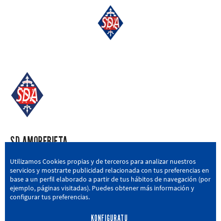
SD AMOREBIETA
San Miguel Kalea, 16, 48340 Amorebieta, Bizkaia
Utilizamos Cookies propias y de terceros para analizar nuestros
servicios y mostrarte publicidad relacionada con tus preferencias en
946 604 751
|
sda@sdamorebieta.eus
base a un perfil elaborado a partir de tus hábitos de navegación (por
ejemplo, páginas visitadas). Puedes obtener más información y
configurar tus preferencias.
KONFIGURATU