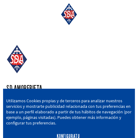
SD AMOREBIETA
San Miguel Kalea, 16, 48340 Amorebieta, Bizkaia
Utilizamos Cookies propias y de terceros para analizar nuestros
servicios y mostrarte publicidad relacionada con tus preferencias en
946 604 751
|
sda@sdamorebieta.eus
base a un perfil elaborado a partir de tus hábitos de navegación (por
ejemplo, páginas visitadas). Puedes obtener más información y
configurar tus preferencias.
KONFIGURATU