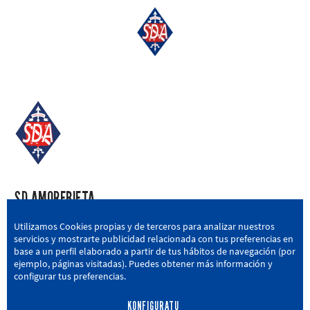
SD AMOREBIETA
San Miguel Kalea, 16, 48340 Amorebieta, Bizkaia
Utilizamos Cookies propias y de terceros para analizar nuestros
servicios y mostrarte publicidad relacionada con tus preferencias en
946 604 751
|
sda@sdamorebieta.eus
base a un perfil elaborado a partir de tus hábitos de navegación (por
ejemplo, páginas visitadas). Puedes obtener más información y
configurar tus preferencias.
KONFIGURATU