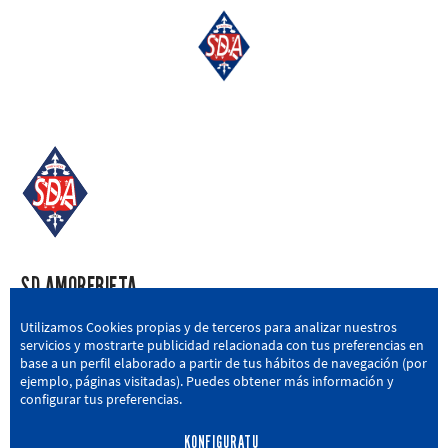
SD AMOREBIETA
San Miguel Kalea, 16, 48340 Amorebieta, Bizkaia
Utilizamos Cookies propias y de terceros para analizar nuestros
servicios y mostrarte publicidad relacionada con tus preferencias en
946 604 751
|
sda@sdamorebieta.eus
base a un perfil elaborado a partir de tus hábitos de navegación (por
ejemplo, páginas visitadas). Puedes obtener más información y
configurar tus preferencias.
KONFIGURATU