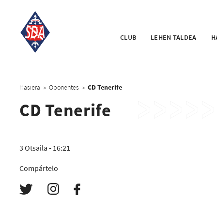
CLUB
LEHEN TALDEA
H
Hasiera
Oponentes
CD Tenerife
>
>
CD Tenerife
3 Otsaila - 16:21
Compártelo