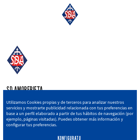
SD AMOREBIETA
San Miguel Kalea, 16, 48340 Amorebieta, Bizkaia
Utilizamos Cookies propias y de terceros para analizar nuestros
servicios y mostrarte publicidad relacionada con tus preferencias en
946 604 751
|
sda@sdamorebieta.eus
base a un perfil elaborado a partir de tus hábitos de navegación (por
ejemplo, páginas visitadas). Puedes obtener más información y
configurar tus preferencias.
KONFIGURATU