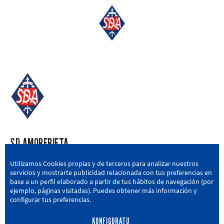
SD AMOREBIETA
San Miguel Kalea, 16, 48340 Amorebieta, Bizkaia
Utilizamos Cookies propias y de terceros para analizar nuestros
servicios y mostrarte publicidad relacionada con tus preferencias en
946 604 751
|
sda@sdamorebieta.eus
base a un perfil elaborado a partir de tus hábitos de navegación (por
ejemplo, páginas visitadas). Puedes obtener más información y
configurar tus preferencias.
KONFIGURATU