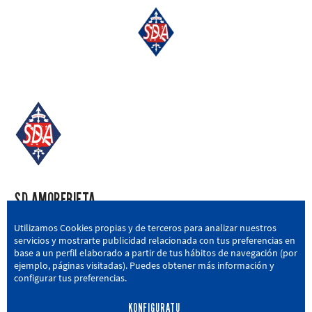
SD AMOREBIETA
San Miguel Kalea, 16, 48340 Amorebieta, Bizkaia
Utilizamos Cookies propias y de terceros para analizar nuestros
servicios y mostrarte publicidad relacionada con tus preferencias en
946 604 751
|
sda@sdamorebieta.eus
base a un perfil elaborado a partir de tus hábitos de navegación (por
ejemplo, páginas visitadas). Puedes obtener más información y
configurar tus preferencias.
KONFIGURATU