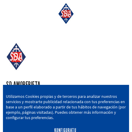
SD AMOREBIETA
San Miguel Kalea, 16, 48340 Amorebieta, Bizkaia
Utilizamos Cookies propias y de terceros para analizar nuestros
servicios y mostrarte publicidad relacionada con tus preferencias en
946 604 751
|
sda@sdamorebieta.eus
base a un perfil elaborado a partir de tus hábitos de navegación (por
ejemplo, páginas visitadas). Puedes obtener más información y
configurar tus preferencias.
KONFIGURATU