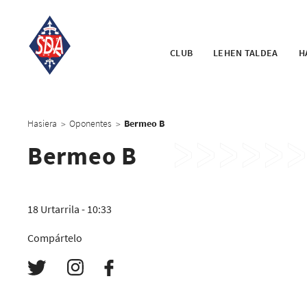
CLUB
LEHEN TALDEA
H
Hasiera
Oponentes
Bermeo B
>
>
Bermeo B
18 Urtarrila - 10:33
Compártelo