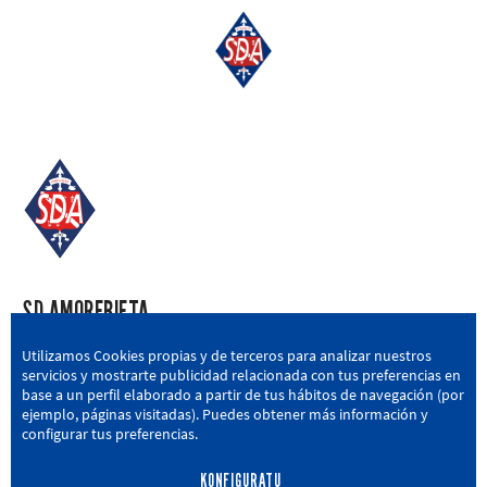
SD AMOREBIETA
San Miguel Kalea, 16, 48340 Amorebieta, Bizkaia
Utilizamos Cookies propias y de terceros para analizar nuestros
servicios y mostrarte publicidad relacionada con tus preferencias en
946 604 751
|
sda@sdamorebieta.eus
base a un perfil elaborado a partir de tus hábitos de navegación (por
ejemplo, páginas visitadas). Puedes obtener más información y
configurar tus preferencias.
KONFIGURATU