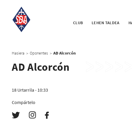
CLUB
LEHEN TALDEA
H
Hasiera
Oponentes
AD Alcorcón
>
>
AD Alcorcón
18 Urtarrila - 10:33
Compártelo