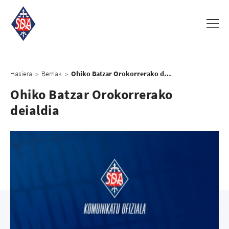
Hasiera
Berriak
Ohiko Batzar Orokorrerako deialdia
>
>
Ohiko Batzar Orokorrerako
deialdia