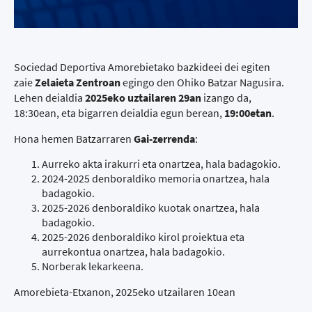
Sociedad Deportiva Amorebietako bazkideei dei egiten
zaie
Zelaieta Zentroan
egingo den Ohiko Batzar Nagusira.
Lehen deialdia
2025eko uztailaren 29an
izango da,
18:30ean, eta bigarren deialdia egun berean,
19:00etan
.
Hona hemen Batzarraren
Gai-zerrenda
:
Aurreko akta irakurri eta onartzea, hala badagokio.
2024-2025 denboraldiko memoria onartzea, hala
badagokio.
2025-2026 denboraldiko kuotak onartzea, hala
badagokio.
2025-2026 denboraldiko kirol proiektua eta
aurrekontua onartzea, hala badagokio.
Norberak lekarkeena.
Amorebieta-Etxanon, 2025eko utzailaren 10ean