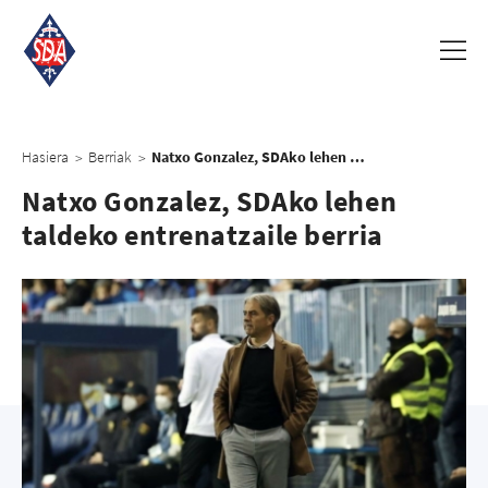
Hasiera
Berriak
Natxo Gonzalez, SDAko lehen taldeko entrenatzaile berria
>
>
Natxo Gonzalez, SDAko lehen
taldeko entrenatzaile berria