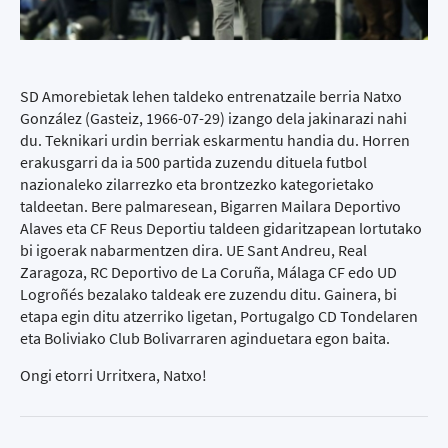
SD Amorebietak lehen taldeko entrenatzaile berria Natxo
González (Gasteiz, 1966-07-29) izango dela jakinarazi nahi
du. Teknikari urdin berriak eskarmentu handia du. Horren
erakusgarri da ia 500 partida zuzendu dituela futbol
nazionaleko zilarrezko eta brontzezko kategorietako
taldeetan. Bere palmaresean, Bigarren Mailara Deportivo
Alaves eta CF Reus Deportiu taldeen gidaritzapean lortutako
bi igoerak nabarmentzen dira. UE Sant Andreu, Real
Zaragoza, RC Deportivo de La Coruña, Málaga CF edo UD
Logroñés bezalako taldeak ere zuzendu ditu. Gainera, bi
etapa egin ditu atzerriko ligetan, Portugalgo CD Tondelaren
eta Boliviako Club Bolivarraren aginduetara egon baita.
Ongi etorri Urritxera, Natxo!