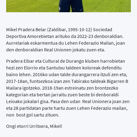
Mikel Pradera Belar (Zaldibar, 1995-10-12) Sociedad
Deportiva Amorebietan arituko da 2022-23 denboraldian.
Aurrelariak eskarmentua du Lehen Federazio Mailan, joan
den denboraldian Real Unionen jokatu zuen eta.
Pradera Eibar eta Cultural de Durango kluben harrobietan
hezi zen Elorrio eta Santutxu taldeen koloreak defenditu
baino lehen. 2016ko udan talde durangarrera itzuli zen eta,
2017-18an, funtsezkoa izan zen Tabirako taldeak Bigarren B
Mailara igotzeko. 2018-19an estreinatu zen brontzezko
kategorian eta bertan jarraitu zuen beste bi denboraldi
Leioako jokalari gisa. Pasa den udan Real Unionera joan zen
eta 28 partidatan parte hartu zuen Lehen Federazio mailan,
non bost gol sartu zituen.
Ongi etorri Urritxera, Mikel!