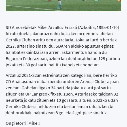
SD Amorebietak Mikel Arzalluz Errasti (Azkoitia, 1995-01-10)
fitxatu duela jakinarazi nahi du, azken bi denboraldietan
Gernika Cluben aritu den aurrelaria. Jokalari urdin berriak
2027. urteraino sinatu du, SDAren aldeko apustua eginez
hainbat eskaintza izan arren. Eskarmentua handia du
Bigarren Federazioan, azken lau denboraldietan 125 partida
jokatu eta 30 gol sartu baititu txapelketa honetan.
Arzalluz 2021-22an estreinatu zen kategorian, bere herriko
CD Anaitasunan nabarmendu ondoren Arenas Clubera joan
zenean. Gobelan ligako 34 partida jokatu eta 4 gol sartu
zituen eta UP Langreok fitxatu zuen. Asturiaseko taldean 32
neurketa jokatu zituen eta 10 gol sartu zituen. 2023ko udan
Gernika Clubera heldu zen eta bertan eman ditu azken bi
denboraldiak, bakoitzean 8 gol eta 4 gol-pase sinatuz.
Ongi etorri, Mikel!