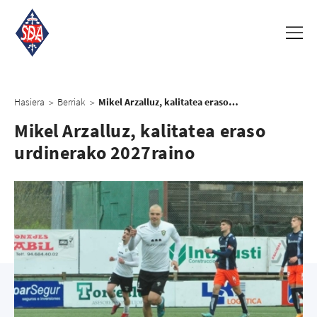
Hasiera
Berriak
Mikel Arzalluz, kalitatea eraso urdinerako 2027raino
>
>
Mikel Arzalluz, kalitatea eraso
urdinerako 2027raino