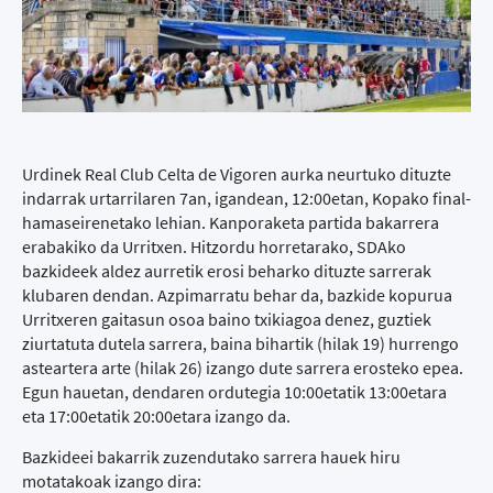
Urdinek Real Club Celta de Vigoren aurka neurtuko dituzte
indarrak urtarrilaren 7an, igandean, 12:00etan, Kopako final-
hamaseirenetako lehian. Kanporaketa partida bakarrera
erabakiko da Urritxen. Hitzordu horretarako, SDAko
bazkideek aldez aurretik erosi beharko dituzte sarrerak
klubaren dendan. Azpimarratu behar da, bazkide kopurua
Urritxeren gaitasun osoa baino txikiagoa denez, guztiek
ziurtatuta dutela sarrera, baina bihartik (hilak 19) hurrengo
asteartera arte (hilak 26) izango dute sarrera erosteko epea.
Egun hauetan, dendaren ordutegia 10:00etatik 13:00etara
eta 17:00etatik 20:00etara izango da.
Bazkideei bakarrik zuzendutako sarrera hauek hiru
motatakoak izango dira: