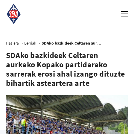
Hasiera
Berriak
SDAko bazkideek Celtaren aurkako Kopako partidarako sarrerak erosi ahal izango dituzte bihartik asteartera arte
>
>
SDAko bazkideek Celtaren
aurkako Kopako partidarako
sarrerak erosi ahal izango dituzte
bihartik asteartera arte