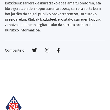
Bazkideek sarrerak eskuratzeko epea amaitu ondoren, eta
libre geratzen den kopuruaren arabera, sarrera sorta berri
bat jarriko da salgai publiko orokorrarentzat, 30 euroko
prezioarekin. Klubak bazkideek erositako sarreren kopuru
zehatza dakienean argitaratuko da sarrera orokorrei
buruzko informazioa.
Compártelo