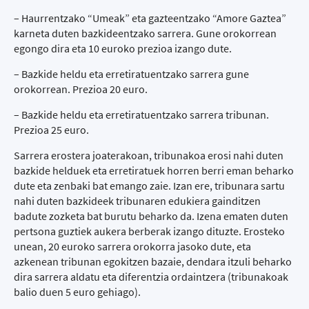
– Haurrentzako “Umeak” eta gazteentzako “Amore Gaztea”
karneta duten bazkideentzako sarrera. Gune orokorrean
egongo dira eta 10 euroko prezioa izango dute.
– Bazkide heldu eta erretiratuentzako sarrera gune
orokorrean. Prezioa 20 euro.
– Bazkide heldu eta erretiratuentzako sarrera tribunan.
Prezioa 25 euro.
Sarrera erostera joaterakoan, tribunakoa erosi nahi duten
bazkide helduek eta erretiratuek horren berri eman beharko
dute eta zenbaki bat emango zaie. Izan ere, tribunara sartu
nahi duten bazkideek tribunaren edukiera gainditzen
badute zozketa bat burutu beharko da. Izena ematen duten
pertsona guztiek aukera berberak izango dituzte. Erosteko
unean, 20 euroko sarrera orokorra jasoko dute, eta
azkenean tribunan egokitzen bazaie, dendara itzuli beharko
dira sarrera aldatu eta diferentzia ordaintzera (tribunakoak
balio duen 5 euro gehiago).