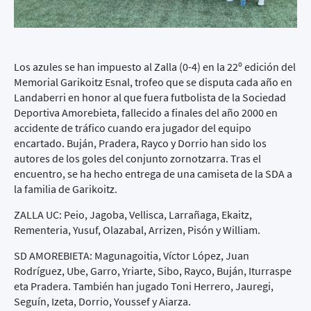
Los azules se han impuesto al Zalla (0-4) en la 22º edición del
Memorial Garikoitz Esnal, trofeo que se disputa cada año en
Landaberri en honor al que fuera futbolista de la Sociedad
Deportiva Amorebieta, fallecido a finales del año 2000 en
accidente de tráfico cuando era jugador del equipo
encartado. Buján, Pradera, Rayco y Dorrio han sido los
autores de los goles del conjunto zornotzarra. Tras el
encuentro, se ha hecho entrega de una camiseta de la SDA a
la familia de Garikoitz.
ZALLA UC: Peio, Jagoba, Vellisca, Larrañaga, Ekaitz,
Rementeria, Yusuf, Olazabal, Arrizen, Pisón y William.
SD AMOREBIETA: Magunagoitia, Víctor López, Juan
Rodríguez, Ube, Garro, Yriarte, Sibo, Rayco, Buján, Iturraspe
eta Pradera. También han jugado Toni Herrero, Jauregi,
Seguín, Izeta, Dorrio, Youssef y Aiarza.