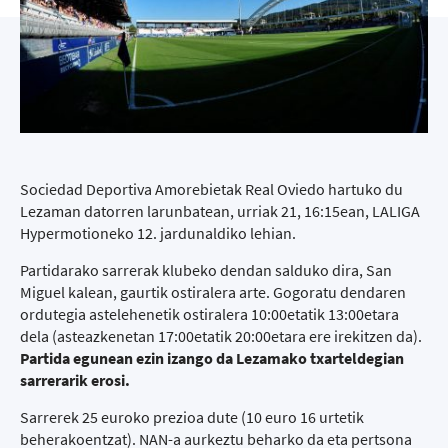
Sociedad Deportiva Amorebietak Real Oviedo hartuko du
Lezaman datorren larunbatean, urriak 21, 16:15ean, LALIGA
Hypermotioneko 12. jardunaldiko lehian.
Partidarako sarrerak klubeko dendan salduko dira, San
Miguel kalean, gaurtik ostiralera arte. Gogoratu dendaren
ordutegia astelehenetik ostiralera 10:00etatik 13:00etara
dela (asteazkenetan 17:00etatik 20:00etara ere irekitzen da).
Partida egunean ezin izango da Lezamako txarteldegian
sarrerarik erosi.
Sarrerek 25 euroko prezioa dute (10 euro 16 urtetik
beherakoentzat). NAN-a aurkeztu beharko da eta pertsona