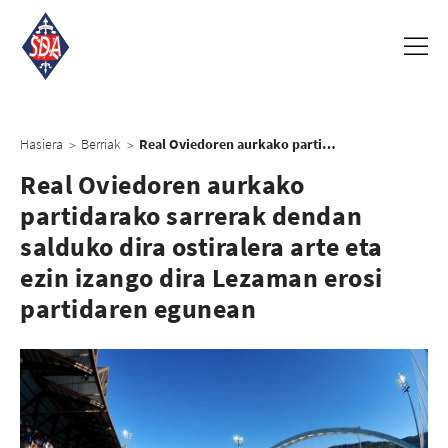
Hasiera
Berriak
Real Oviedoren aurkako partidarako sarrerak dendan salduko dira ostiralera arte eta ezin izango dira Lezaman erosi partidaren egunean
>
>
Real Oviedoren aurkako
partidarako sarrerak dendan
salduko dira ostiralera arte eta
ezin izango dira Lezaman erosi
partidaren egunean