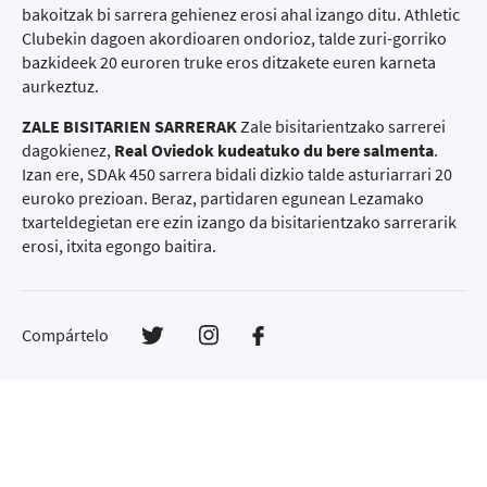
bakoitzak bi sarrera gehienez erosi ahal izango ditu. Athletic
Clubekin dagoen akordioaren ondorioz, talde zuri-gorriko
bazkideek 20 euroren truke eros ditzakete euren karneta
aurkeztuz.
ZALE BISITARIEN SARRERAK
Zale bisitarientzako sarrerei
dagokienez,
Real Oviedok kudeatuko du bere salmenta
.
Izan ere, SDAk 450 sarrera bidali dizkio talde asturiarrari 20
euroko prezioan. Beraz, partidaren egunean Lezamako
txarteldegietan ere ezin izango da bisitarientzako sarrerarik
erosi, itxita egongo baitira.
Compártelo