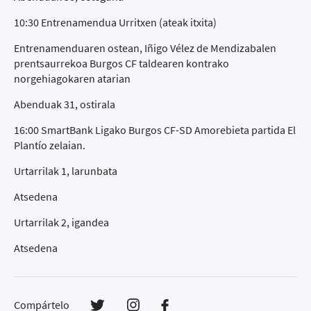
10:30 Entrenamendua Urritxen (ateak itxita)
Entrenamenduaren ostean, Iñigo Vélez de Mendizabalen
prentsaurrekoa Burgos CF taldearen kontrako
norgehiagokaren atarian
Abenduak 31, ostirala
16:00 SmartBank Ligako Burgos CF-SD Amorebieta partida El
Plantío zelaian.
Urtarrilak 1, larunbata
Atsedena
Urtarrilak 2, igandea
Atsedena
Compártelo