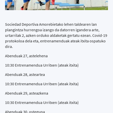
Sociedad Deportiva Amorebietako lehen taldearen lan
plangintza hurrengoa izango da datorren igandera arte,
urtarrilak 2, azken orduko aldaketak gertatu ezean. Covid-19
protokoloa dela eta, entrenamenduak ateak itxita ospatuko
dira.
Abenduak 27, astelehena
10:30 Entrenamendua Urritxen (ateak itxita)
Abenduak 28, asteartea
10:30 Entrenamendua Urritxen (ateak itxita)
Abenduak 29, asteazkena
10:30 Entrenamendua Urritxen (ateak itxita)
Abenduak 30, osteguna