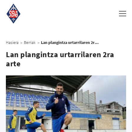
Hasiera
Berriak
Lan plangintza urtarrilaren 2ra arte
>
>
Lan plangintza urtarrilaren 2ra
arte