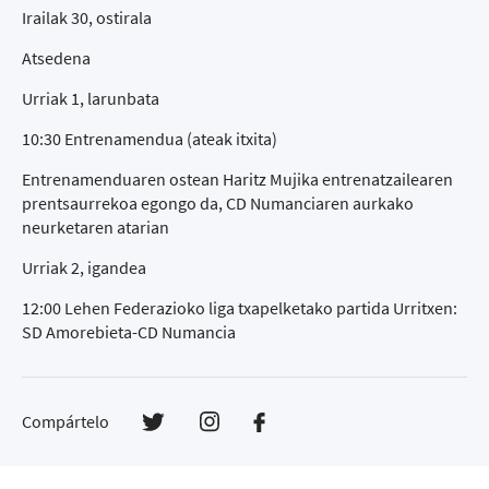
Irailak 30, ostirala
Atsedena
Urriak 1, larunbata
10:30 Entrenamendua (ateak itxita)
Entrenamenduaren ostean Haritz Mujika entrenatzailearen
prentsaurrekoa egongo da, CD Numanciaren aurkako
neurketaren atarian
Urriak 2, igandea
12:00 Lehen Federazioko liga txapelketako partida Urritxen:
SD Amorebieta-CD Numancia
Compártelo