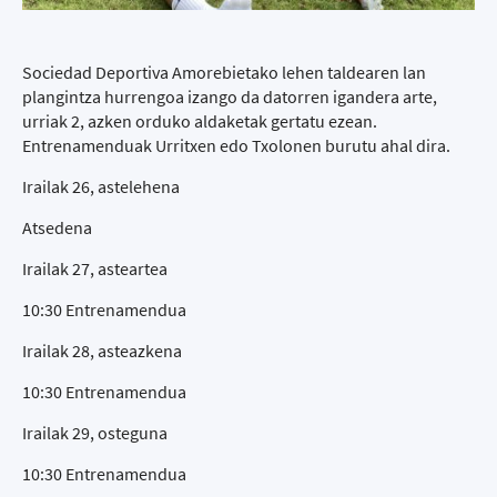
Sociedad Deportiva Amorebietako lehen taldearen lan
plangintza hurrengoa izango da datorren igandera arte,
urriak 2, azken orduko aldaketak gertatu ezean.
Entrenamenduak Urritxen edo Txolonen burutu ahal dira.
Irailak 26, astelehena
Atsedena
Irailak 27, asteartea
10:30 Entrenamendua
Irailak 28, asteazkena
10:30 Entrenamendua
Irailak 29, osteguna
10:30 Entrenamendua