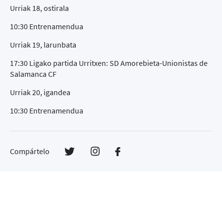
Urriak 18, ostirala
10:30 Entrenamendua
Urriak 19, larunbata
17:30 Ligako partida Urritxen: SD Amorebieta-Unionistas de
Salamanca CF
Urriak 20
, igandea
10:30 Entrenamendua
Compártelo