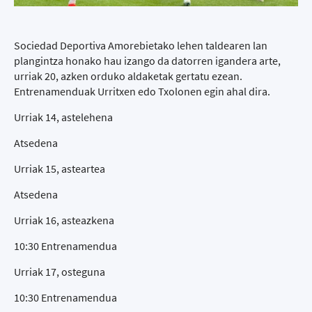
Sociedad Deportiva Amorebietako lehen taldearen lan
plangintza honako hau izango da datorren igandera arte,
urriak 20, azken orduko aldaketak gertatu ezean.
Entrenamenduak Urritxen edo Txolonen egin ahal dira.
Urriak 14, astelehena
Atsedena
Urriak 15, asteartea
Atsedena
Urriak 16, asteazkena
10:30 Entrenamendua
Urriak 17, osteguna
10:30 Entrenamendua