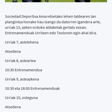
Sociedad Deportiva Amorebietako lehen taldearen lan
plangintza honako hau izango da datorren igandera arte,
urriak 13, azken orduko aldaketak gertatu ezean.
Entrenamenduak Urritxen edo Txolonen egin ahal dira.
Urriak 7, astelehena
Atsedena
Urriak 8, asteartea
10:30 Entrenamendua
Urriak 9, asteazkena
10:30 eta 18:00 Entrenamenduak
Urriak 10, osteguna
Atsedena