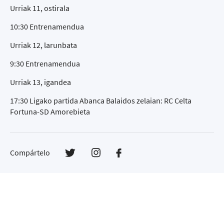
Urriak 11, ostirala
10:30 Entrenamendua
Urriak 12, larunbata
9:30 Entrenamendua
Urriak 13, igandea
17:30 Ligako partida Abanca Balaidos zelaian: RC Celta
Fortuna-SD Amorebieta
Compártelo