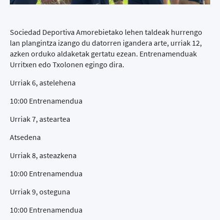
Sociedad Deportiva Amorebietako lehen taldeak hurrengo
lan plangintza izango du datorren igandera arte, urriak 12,
azken orduko aldaketak gertatu ezean. Entrenamenduak
Urritxen edo Txolonen egingo dira.
Urriak 6, astelehena
10:00 Entrenamendua
Urriak 7, asteartea
Atsedena
Urriak 8, asteazkena
10:00 Entrenamendua
Urriak 9, osteguna
10:00 Entrenamendua