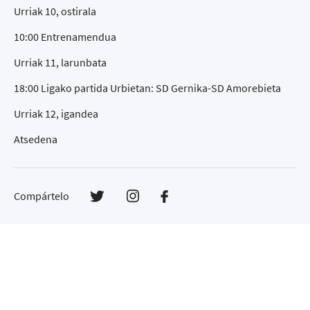
Urriak 10, ostirala
10:00 Entrenamendua
Urriak 11, larunbata
18:00 Ligako partida Urbietan: SD Gernika-SD Amorebieta
Urriak 12, igandea
Atsedena
Compártelo