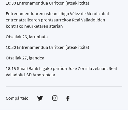
10:30 Entrenamendua Urritxen (ateak itxita)
Entrenamenduaren ostean, Iñigo Vélez de Mendizabal
entrenatzailearen prentsaurrekoa Real Valladoliden
kontrako neurketaren atarian
Otsailak 26, larunbata
10:30 Entrenamendua Urritxen (ateak itxita)
Otsailak 27, igandea
18:15 SmartBank Ligako partida José Zorrilla zelaian: Real
Valladolid-SD Amorebieta
Compártelo