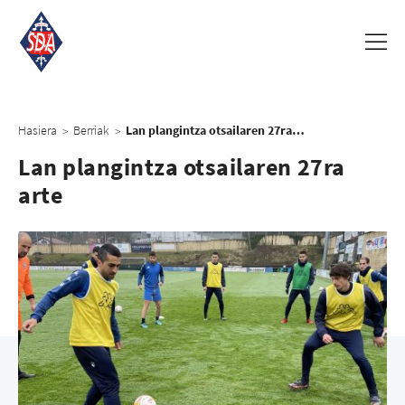
Hasiera
Berriak
Lan plangintza otsailaren 27ra arte
>
>
Lan plangintza otsailaren 27ra
arte