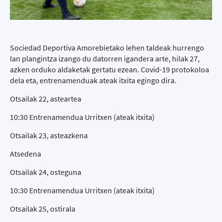
Sociedad Deportiva Amorebietako lehen taldeak hurrengo
lan plangintza izango du datorren igandera arte, hilak 27,
azken orduko aldaketak gertatu ezean. Covid-19 protokoloa
dela eta, entrenamenduak ateak itxita egingo dira.
Otsailak 22, asteartea
10:30 Entrenamendua Urritxen (ateak itxita)
Otsailak 23, asteazkena
Atsedena
Otsailak 24, osteguna
10:30 Entrenamendua Urritxen (ateak itxita)
Otsailak 25, ostirala