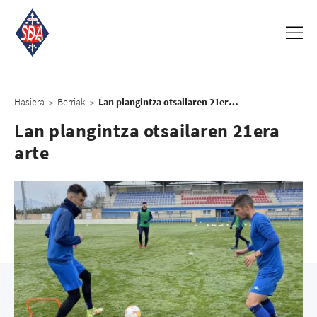
Hasiera
Berriak
Lan plangintza otsailaren 21era arte
>
>
Lan plangintza otsailaren 21era
arte