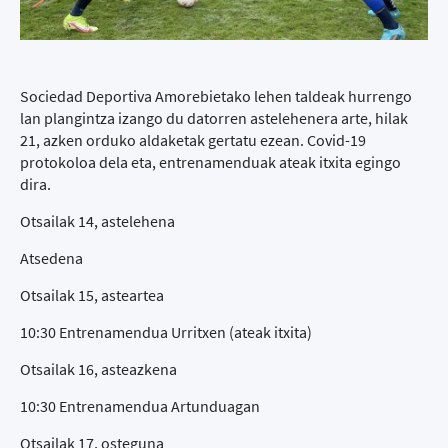
Sociedad Deportiva Amorebietako lehen taldeak hurrengo
lan plangintza izango du datorren astelehenera arte, hilak
21, azken orduko aldaketak gertatu ezean. Covid-19
protokoloa dela eta, entrenamenduak ateak itxita egingo
dira.
Otsailak 14, astelehena
Atsedena
Otsailak 15, asteartea
10:30 Entrenamendua Urritxen (ateak itxita)
Otsailak 16, asteazkena
10:30 Entrenamendua Artunduagan
Otsailak 17, osteguna