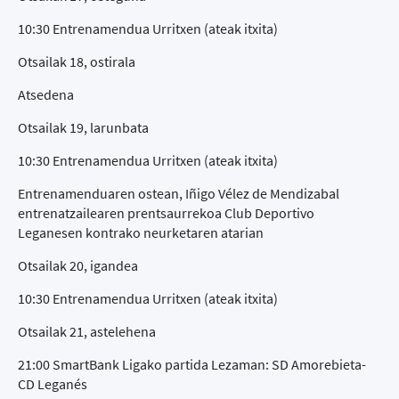
10:30 Entrenamendua Urritxen (ateak itxita)
Otsailak 18, ostirala
Atsedena
Otsailak 19, larunbata
10:30 Entrenamendua Urritxen (ateak itxita)
Entrenamenduaren ostean, Iñigo Vélez de Mendizabal
entrenatzailearen prentsaurrekoa Club Deportivo
Leganesen kontrako neurketaren atarian
Otsailak 20, igandea
10:30 Entrenamendua Urritxen (ateak itxita)
Otsailak 21, astelehena
21:00 SmartBank Ligako partida Lezaman: SD Amorebieta-
CD Leganés