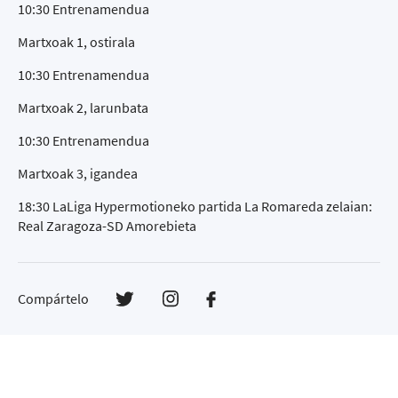
10:30 Entrenamendua
Martxoak 1, ostirala
10:30 Entrenamendua
Martxoak 2, larunbata
10:30 Entrenamendua
Martxoak 3, igandea
18:30 LaLiga Hypermotioneko partida La Romareda zelaian:
Real Zaragoza-SD Amorebieta
Compártelo