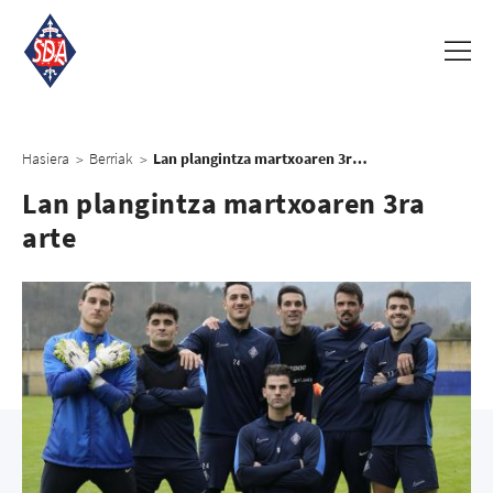
Hasiera
Berriak
Lan plangintza martxoaren 3ra arte
>
>
Lan plangintza martxoaren 3ra
arte