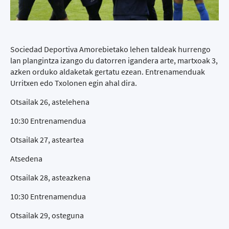
Sociedad Deportiva Amorebietako lehen taldeak hurrengo
lan plangintza izango du datorren igandera arte, martxoak 3,
azken orduko aldaketak gertatu ezean. Entrenamenduak
Urritxen edo Txolonen egin ahal dira.
Otsailak 26, astelehena
10:30 Entrenamendua
Otsailak 27, asteartea
Atsedena
Otsailak 28, asteazkena
10:30 Entrenamendua
Otsailak 29, osteguna