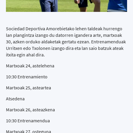
Sociedad Deportiva Amorebietako lehen taldeak hurrengo
lan plangintza izango du datorren igandera arte, martxoak
30, azken orduko aldaketak gertatu ezean. Entrenamenduak
Urritxen edo Txolonen izango dira eta lan saio batzuk ateak
itxita egin ahal dira.
Martxoak 24, astelehena
10:30 Entrenamiento
Martxoak 25, asteartea
Atsedena
Martxoak 26, asteazkena
10:30 Entrenamendua
Martxoak 27, osteguna