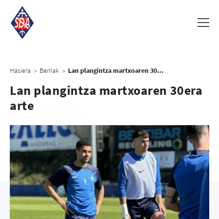
Hasiera
Berriak
Lan plangintza martxoaren 30era arte
>
>
Lan plangintza martxoaren 30era
arte