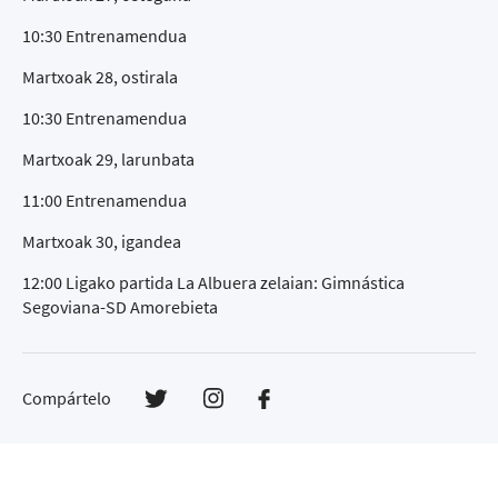
10:30 Entrenamendua
Martxoak 28, ostirala
10:30 Entrenamendua
Martxoak 29, larunbata
11:00 Entrenamendua
Martxoak 30, igandea
12:00 Ligako partida La Albuera zelaian: Gimnástica
Segoviana-SD Amorebieta
Compártelo