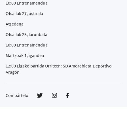
10:00 Entrenamendua
Otsailak 27, ostirala
Atsedena
Otsailak 28, larunbata
10:00 Entrenamendua
Martxoak 1, igandea
12:00 Ligako partida Urritxen: SD Amorebieta-Deportivo
Aragón
Compártelo