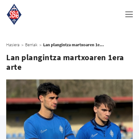
Hasiera
Berriak
Lan plangintza martxoaren 1era arte
>
>
Lan plangintza martxoaren 1era
arte