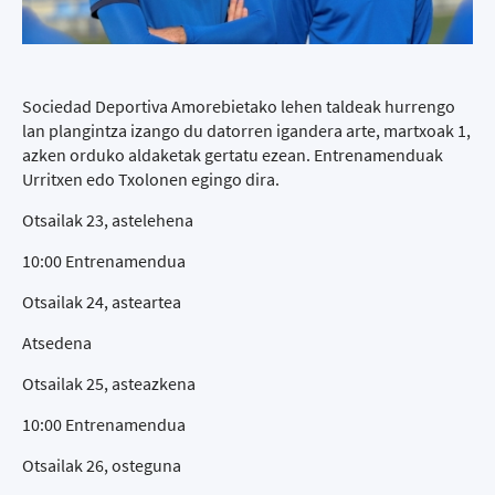
Sociedad Deportiva Amorebietako lehen taldeak hurrengo
lan plangintza izango du datorren igandera arte, martxoak 1,
azken orduko aldaketak gertatu ezean. Entrenamenduak
Urritxen edo Txolonen egingo dira.
Otsailak 23, astelehena
10:00 Entrenamendua
Otsailak 24, asteartea
Atsedena
Otsailak 25, asteazkena
10:00 Entrenamendua
Otsailak 26, osteguna