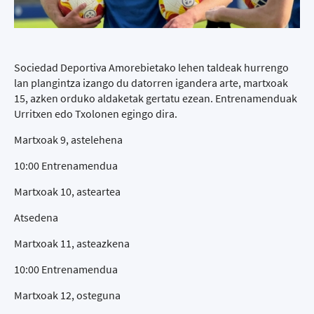
Sociedad Deportiva Amorebietako lehen taldeak hurrengo
lan plangintza izango du datorren igandera arte, martxoak
15, azken orduko aldaketak gertatu ezean. Entrenamenduak
Urritxen edo Txolonen egingo dira.
Martxoak 9, astelehena
10:00 Entrenamendua
Martxoak 10, asteartea
Atsedena
Martxoak 11, asteazkena
10:00 Entrenamendua
Martxoak 12, osteguna