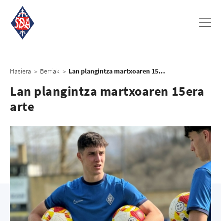
Hasiera
Berriak
Lan plangintza martxoaren 15era arte
>
>
Lan plangintza martxoaren 15era
arte