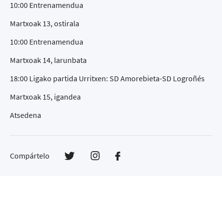
10:00 Entrenamendua
Martxoak 13, ostirala
10:00 Entrenamendua
Martxoak 14, larunbata
18:00 Ligako partida Urritxen: SD Amorebieta-SD Logroñés
Martxoak 15, igandea
Atsedena
Compártelo