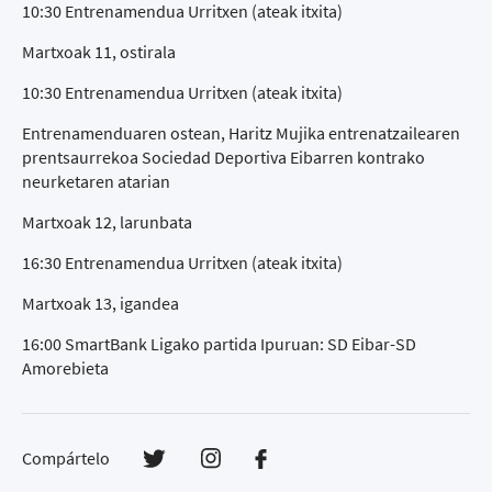
10:30 Entrenamendua Urritxen (ateak itxita)
Martxoak 11, ostirala
10:30 Entrenamendua Urritxen (ateak itxita)
Entrenamenduaren ostean, Haritz Mujika entrenatzailearen
prentsaurrekoa Sociedad Deportiva Eibarren kontrako
neurketaren atarian
Martxoak 12, larunbata
16:30 Entrenamendua Urritxen (ateak itxita)
Martxoak 13, igandea
16:00 SmartBank Ligako partida Ipuruan: SD Eibar-SD
Amorebieta
Compártelo