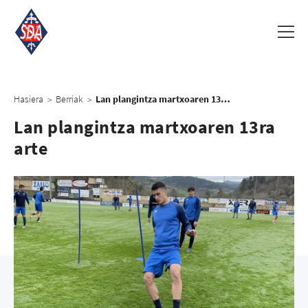
Hasiera
Berriak
Lan plangintza martxoaren 13ra arte
>
>
Lan plangintza martxoaren 13ra
arte