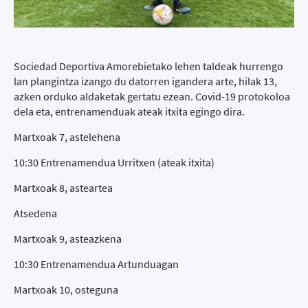
Sociedad Deportiva Amorebietako lehen taldeak hurrengo
lan plangintza izango du datorren igandera arte, hilak 13,
azken orduko aldaketak gertatu ezean. Covid-19 protokoloa
dela eta, entrenamenduak ateak itxita egingo dira.
Martxoak 7, astelehena
10:30 Entrenamendua Urritxen (ateak itxita)
Martxoak 8, asteartea
Atsedena
Martxoak 9, asteazkena
10:30 Entrenamendua Artunduagan
Martxoak 10, osteguna