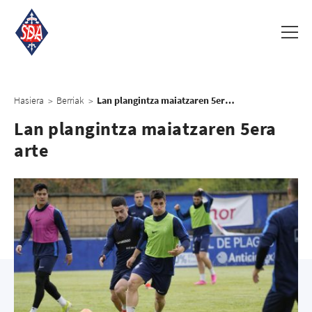
Hasiera
Berriak
Lan plangintza maiatzaren 5era arte
>
>
Lan plangintza maiatzaren 5era
arte