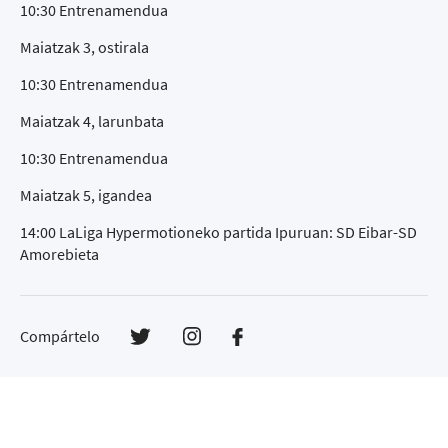
10:30 Entrenamendua
Maiatzak 3, ostirala
10:30 Entrenamendua
Maiatzak 4, larunbata
10:30 Entrenamendua
Maiatzak 5, igandea
14:00 LaLiga Hypermotioneko partida Ipuruan: SD Eibar-SD
Amorebieta
Compártelo