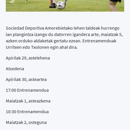
Sociedad Deportiva Amorebietako lehen taldeak hurrengo
lan plangintza izango du datorren igandera arte, maiatzak 5,
azken orduko aldaketak gertatu ezean. Entrenamenduak
Urritxen edo Txolonen egin ahal dira.
Apirilak 29, astelehena
Atsedena
Apirilak 30, asteartea
17:00 Entrenamendua
Maiatzak 1, asteazkena
10:30 Entrenamendua
Maiatzak 2, osteguna