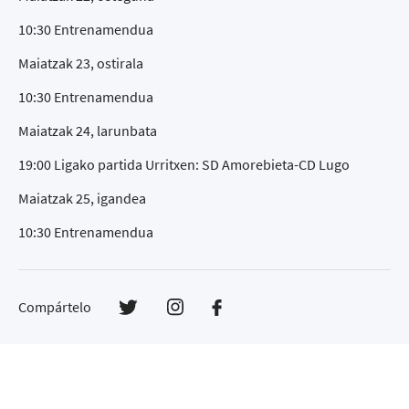
10:30 Entrenamendua
Maiatzak 23, ostirala
10:30 Entrenamendua
Maiatzak 24, larunbata
19:00 Ligako partida Urritxen: SD Amorebieta-CD Lugo
Maiatzak 25, igandea
10:30 Entrenamendua
Compártelo