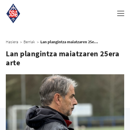
Hasiera
Berriak
Lan plangintza maiatzaren 25era arte
>
>
Lan plangintza maiatzaren 25era
arte