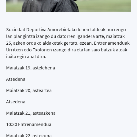
Sociedad Deportiva Amorebietako lehen taldeak hurrengo
lan plangintza izango du datorren igandera arte, maiatzak
25, azken orduko aldaketak gertatu ezean. Entrenamenduak
Urritxen edo Txolonen izango dira eta lan saio batzuk ateak
itxita egin ahal dira.
Maiatzak 19, astelehena
Atsedena
Maiatzak 20, asteartea
Atsedena
Maiatzak 21, asteazkena
10:30 Entrenamendua
Maiatzak 22, osteguna