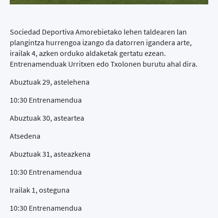
Sociedad Deportiva Amorebietako lehen taldearen lan
plangintza hurrengoa izango da datorren igandera arte,
irailak 4, azken orduko aldaketak gertatu ezean.
Entrenamenduak Urritxen edo Txolonen burutu ahal dira.
Abuztuak 29, astelehena
10:30 Entrenamendua
Abuztuak 30, asteartea
Atsedena
Abuztuak 31, asteazkena
10:30 Entrenamendua
Irailak 1, osteguna
10:30 Entrenamendua