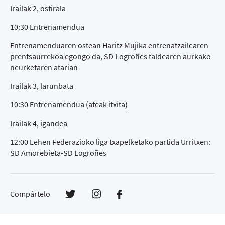
Irailak 2, ostirala
10:30 Entrenamendua
Entrenamenduaren ostean Haritz Mujika entrenatzailearen
prentsaurrekoa egongo da, SD Logroñes taldearen aurkako
neurketaren atarian
Irailak 3, larunbata
10:30 Entrenamendua (ateak itxita)
Irailak 4, igandea
12:00 Lehen Federazioko liga txapelketako partida Urritxen:
SD Amorebieta-SD Logroñes
Compártelo