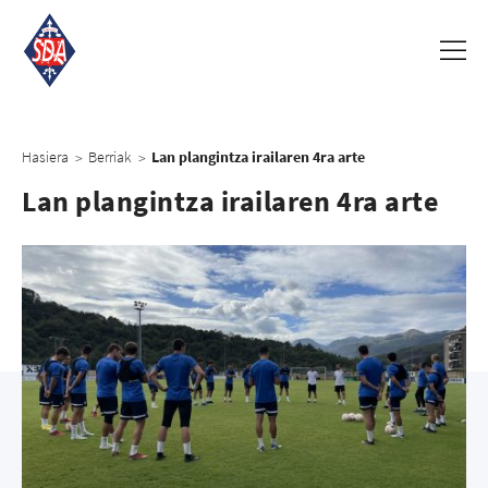
Hasiera
Berriak
Lan plangintza irailaren 4ra arte
>
>
Lan plangintza irailaren 4ra arte