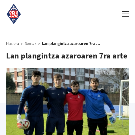
Hasiera
Berriak
Lan plangintza azaroaren 7ra arte
>
>
Lan plangintza azaroaren 7ra arte