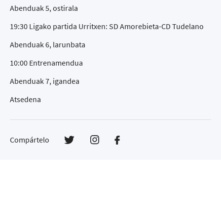
Abenduak 5, ostirala
19:30 Ligako partida Urritxen: SD Amorebieta-CD Tudelano
Abenduak 6, larunbata
10:00 Entrenamendua
Abenduak 7, igandea
Atsedena
Compártelo