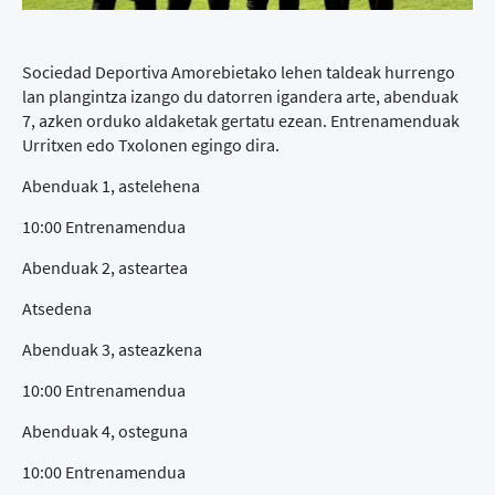
Sociedad Deportiva Amorebietako lehen taldeak hurrengo
lan plangintza izango du datorren igandera arte, abenduak
7, azken orduko aldaketak gertatu ezean. Entrenamenduak
Urritxen edo Txolonen egingo dira.
Abenduak 1, astelehena
10:00 Entrenamendua
Abenduak 2, asteartea
Atsedena
Abenduak 3, asteazkena
10:00 Entrenamendua
Abenduak 4, osteguna
10:00 Entrenamendua