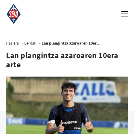
Hasiera
Berriak
Lan plangintza azaroaren 10era arte
>
>
Lan plangintza azaroaren 10era
arte