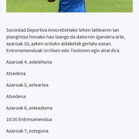
Sociedad Deportiva Amorebietako lehen taldearen lan
plangintza honako hau izango da datorren igandera arte,
azaroak 10, azken orduko aldaketak gertatu ezean.
Entrenamenduak Urritxen edo Txolonen egin ahal dira.
Azaroak 4, astelehena
Atsedena
Azaroak 5, asteartea
Atsedena
Azaroak 6, asteazkena
10:30 Entrenamendua
Azaroak 7, osteguna