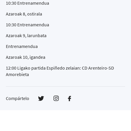
10:30 Entrenamendua
Azaroak 8, ostirala
10:30 Entrenamendua
Azaroak 9, larunbata
Entrenamendua
Azaroak 10, igandea
12:00 Ligako partida Espiñedo zelaian: CD Arenteiro-SD
Amorebieta
Compártelo