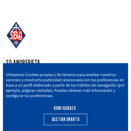
SD AMOREBIETA
San Miguel Kalea, 16, 48340 Amorebieta, Bizkaia
Utilizamos Cookies propias y de terceros para analizar nuestros
servicios y mostrarte publicidad relacionada con tus preferencias en
946 604 751
|
sda@sdamorebieta.eus
base a un perfil elaborado a partir de tus hábitos de navegación (por
ejemplo, páginas visitadas). Puedes obtener más información y
configurar tus preferencias.
KONFIGURATU
LEHEN TALDEA
CANTERA
BERRIAK
HARROBIA
GUZTIAK ONARTU
CALENDARIO
EGUTEGIA