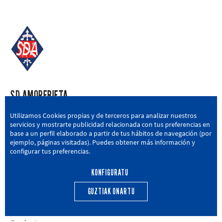
SD AMOREBIETA
San Miguel Kalea, 16, 48340 Amorebieta, Bizkaia
Utilizamos Cookies propias y de terceros para analizar nuestros
servicios y mostrarte publicidad relacionada con tus preferencias en
946 604 751
|
sda@sdamorebieta.eus
base a un perfil elaborado a partir de tus hábitos de navegación (por
ejemplo, páginas visitadas). Puedes obtener más información y
configurar tus preferencias.
KONFIGURATU
LEHEN TALDEA
CANTERA
BERRIAK
HARROBIA
GUZTIAK ONARTU
CALENDARIO
EGUTEGIA