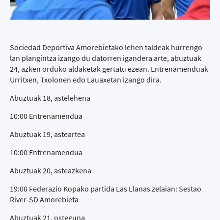
Sociedad Deportiva Amorebietako lehen taldeak hurrengo
lan plangintza izango du datorren igandera arte, abuztuak
24, azken orduko aldaketak gertatu ezean. Entrenamenduak
Urritxen, Txolonen edo Lauaxetan izango dira.
Abuztuak 18, astelehena
10:00 Entrenamendua
Abuztuak 19, asteartea
10:00 Entrenamendua
Abuztuak 20, asteazkena
19:00 Federazio Kopako partida Las Llanas zelaian: Sestao
River-SD Amorebieta
Abuztuak 21, osteguna