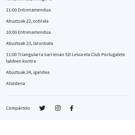
11:00 Entrenamendua
Abuztuak 22, ostirala
10:00 Entrenamendua
Abuztuak 23, larunbata
11:00 Triangularra Sarrienan SD Leioa eta Club Portugalete
taldeen kontra
Abuztuak 24, igandea
Atsedena
Compártelo