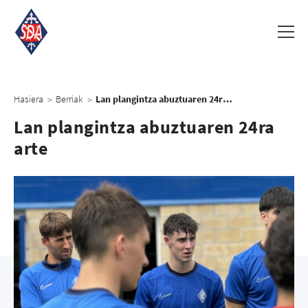
Hasiera
Berriak
Lan plangintza abuztuaren 24ra arte
>
>
Lan plangintza abuztuaren 24ra
arte