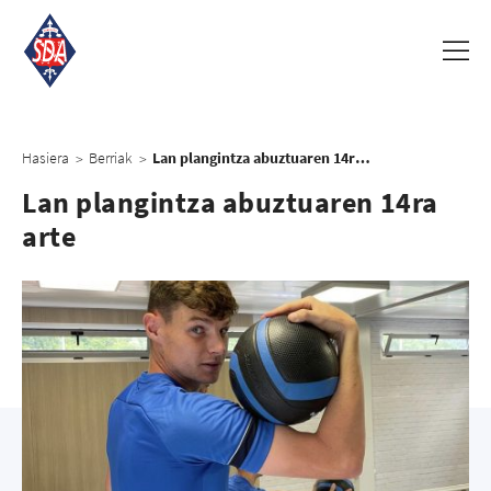
Hasiera
Berriak
Lan plangintza abuztuaren 14ra arte
>
>
Lan plangintza abuztuaren 14ra
arte