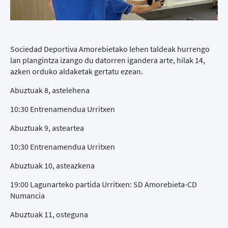
Sociedad Deportiva Amorebietako lehen taldeak hurrengo
lan plangintza izango du datorren igandera arte, hilak 14,
azken orduko aldaketak gertatu ezean.
Abuztuak 8, astelehena
10:30 Entrenamendua Urritxen
Abuztuak 9, asteartea
10:30 Entrenamendua Urritxen
Abuztuak 10, asteazkena
19:00 Lagunarteko partida Urritxen: SD Amorebieta-CD
Numancia
Abuztuak 11, osteguna