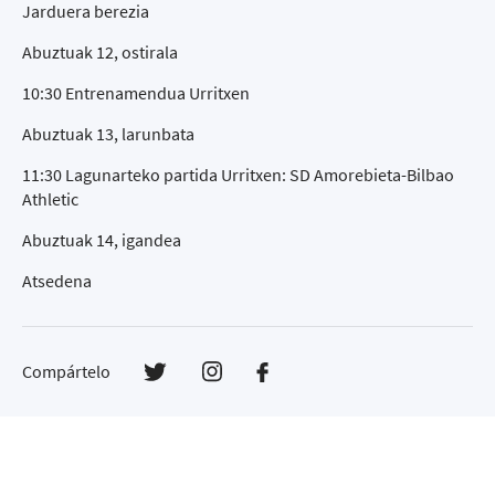
Jarduera berezia
Abuztuak 12, ostirala
10:30 Entrenamendua Urritxen
Abuztuak 13, larunbata
11:30 Lagunarteko partida Urritxen: SD Amorebieta-Bilbao
Athletic
Abuztuak 14, igandea
Atsedena
Compártelo