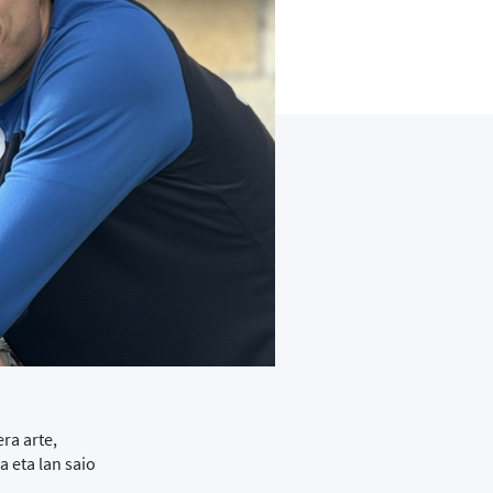
ra arte,
 eta lan saio