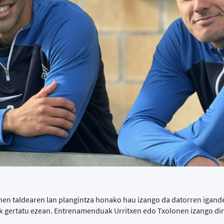
en taldearen lan plangintza honako hau izango da datorren igande
 gertatu ezean. Entrenamenduak Urritxen edo Txolonen izango dira