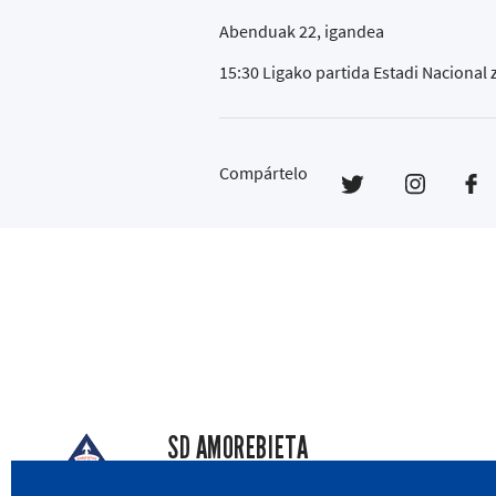
Abenduak 22, igandea
15:30 Ligako partida Estadi Nacional
Compártelo
SD AMOREBIETA
San Miguel Kalea, 16, 48340 Amorebieta, Biz