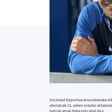
Sociedad Deportiva Amorebietako leh
abenduak 22, azken orduko aldaketak
batzuk ateak itxita egin ahal dira.