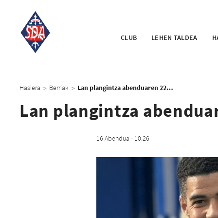
CLUB
LEHEN TALDEA
H
Hasiera
Berriak
Lan plangintza abenduaren 22ra arte
>
>
Lan plangintza abenduar
16 Abendua - 10:26