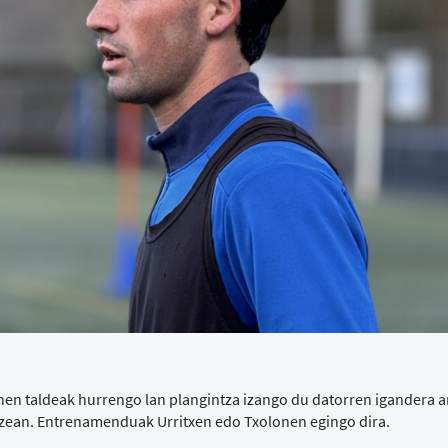
en taldeak hurrengo lan plangintza izango du datorren igandera 
ezean. Entrenamenduak Urritxen edo Txolonen egingo dira.