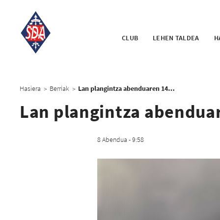
CLUB
LEHEN TALDEA
H
Hasiera
Berriak
Lan plangintza abenduaren 14ra arte
>
>
Lan plangintza abenduar
8 Abendua - 9:58