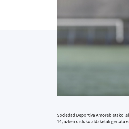
Sociedad Deportiva Amorebietako leh
14, azken orduko aldaketak gertatu 