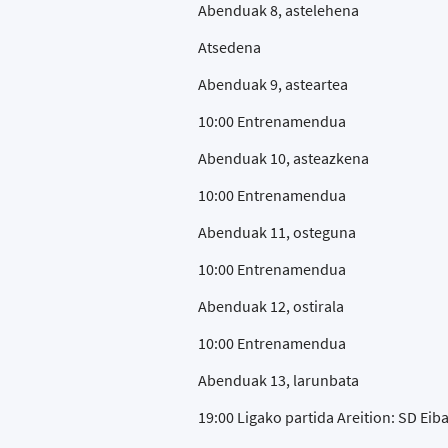
Abenduak 8, astelehena
Atsedena
Abenduak 9, asteartea
10:00 Entrenamendua
Abenduak 10, asteazkena
10:00 Entrenamendua
Abenduak 11, osteguna
10:00 Entrenamendua
Abenduak 12, ostirala
10:00 Entrenamendua
Abenduak 13, larunbata
19:00 Ligako partida Areition: SD Ei