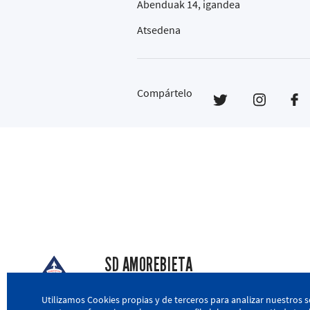
Abenduak 14, igandea
Atsedena
Compártelo
SD AMOREBIETA
San Miguel Kalea, 16, 48340 Amorebieta, Biz
Utilizamos Cookies propias y de terceros para analizar nuestros s