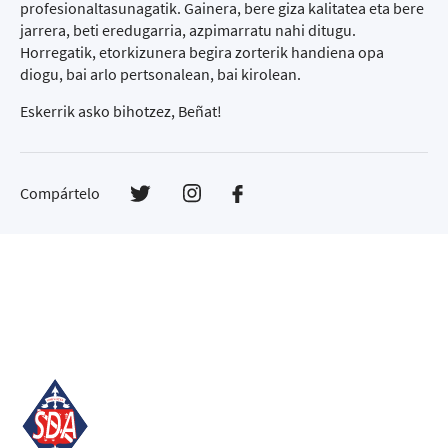
profesionaltasunagatik. Gainera, bere giza kalitatea eta bere
jarrera, beti eredugarria, azpimarratu nahi ditugu.
Horregatik, etorkizunera begira zorterik handiena opa
diogu, bai arlo pertsonalean, bai kirolean.
Eskerrik asko bihotzez, Beñat!
Compártelo