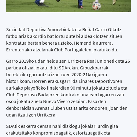
Sociedad Deportiva Amorebietak eta Beñat Garro Olkotz
futbolariak akordio bat lortu dute bi aldeak lotzen zituen
kontratua bertan behera uzteko. Hemendik aurrera,
Errenteriako atzelariak Club Portugaleten jokatuko du.
Garro 2019ko udan heldu zen Urritxera Real Unionetik eta 26
partida ofizial jokatu ditu SDArekin. Gipuzkoarrak
berebiziko garrantzia izan zuen 2020-21ko igoera
historikoan. Horren erakusgarri da Linares Deportivoren
aurkako playoffeko finalerdian 90 minutu jokatu zituela eta
Club Deportivo Badajozen kontrako finalean bigarren zati
osoa jokatu zuela Nuevo Vivero zelaian. Pasa den
denboraldian Arenas Cluben utzita aritu ondoren, joan den
udan itzuli zen Urritxera.
SDAtik eskerrak eman nahi dizkiogu jokalari urdin gisa
erakutsitako konpromisoagatik, esfortzuagatik eta