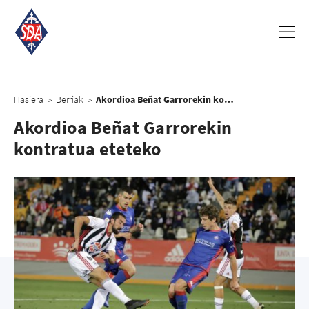
Hasiera
Berriak
Akordioa Beñat Garrorekin kontratua eteteko
>
>
Akordioa Beñat Garrorekin
kontratua eteteko