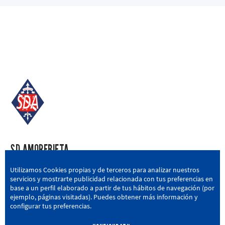
SD AMOREBIETA
San Miguel Kalea, 16, 48340 Amorebieta, Bizkaia
Utilizamos Cookies propias y de terceros para analizar nuestros
servicios y mostrarte publicidad relacionada con tus preferencias en
946 604 751
|
sda@sdamorebieta.eus
base a un perfil elaborado a partir de tus hábitos de navegación (por
ejemplo, páginas visitadas). Puedes obtener más información y
configurar tus preferencias.