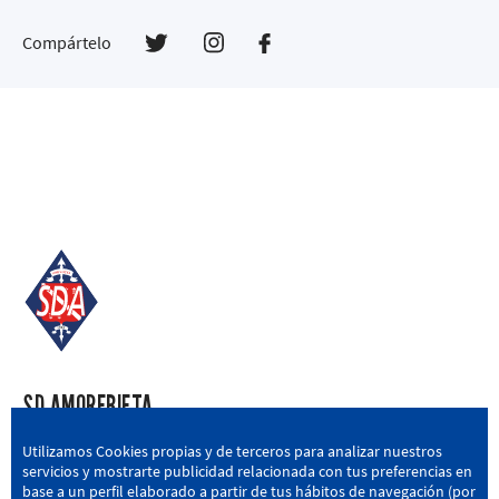
Compártelo
SD AMOREBIETA
San Miguel Kalea, 16, 48340 Amorebieta, Bizkaia
Utilizamos Cookies propias y de terceros para analizar nuestros
servicios y mostrarte publicidad relacionada con tus preferencias en
946 604 751
|
sda@sdamorebieta.eus
base a un perfil elaborado a partir de tus hábitos de navegación (por