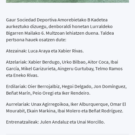
Gaur Sociedad Deportiva Amorebietako B Kadetea
aurkeztuko dizuegu, denboraldi honetan Lurraldeko
Bigarren Mailako 6. Multzoan lehiatzen duena. Taldea
pertsona hauek osatzen dute:
Atezainak: Luca Araya eta Xabier Rivas.
Atzelariak: Xabier Berdugo, Urko Bilbao, Aitor Coca, Ibai
García, Mikel Garizurieta, Aingeru Gurtubay, Telmo Ramos
eta Eneko Rivas.
Erdilariak: Oier Berrojalbiz, Hegoi Delgado, Jon Domínguez,
Beñat Marín, Peio Oregi eta Iker Rendeiro.
Aurrelariak: Unax Agirregoikoa, Iker Alburquerque, Omar El
Mourabit, Ekain Markina, Ibai Molero eta Beñat Rodríguez.
Entrenatzaileak: Julen Andaluz eta Unai Morcillo.