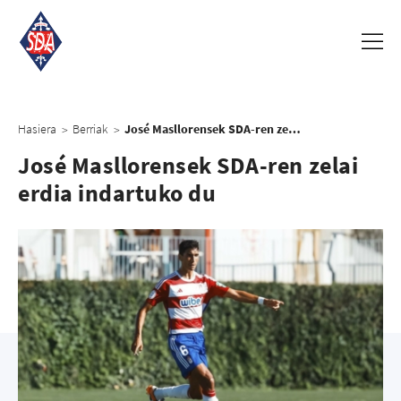
Hasiera
Berriak
José Masllorensek SDA-ren zelai erdia indartuko du
>
>
José Masllorensek SDA-ren zelai
erdia indartuko du