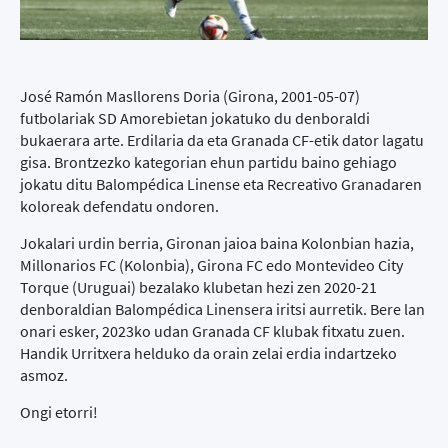
José Ramón Masllorens Doria (Girona, 2001-05-07)
futbolariak SD Amorebietan jokatuko du denboraldi
bukaerara arte. Erdilaria da eta Granada CF-etik dator lagatu
gisa. Brontzezko kategorian ehun partidu baino gehiago
jokatu ditu Balompédica Linense eta Recreativo Granadaren
koloreak defendatu ondoren.
Jokalari urdin berria, Gironan jaioa baina Kolonbian hazia,
Millonarios FC (Kolonbia), Girona FC edo Montevideo City
Torque (Uruguai) bezalako klubetan hezi zen 2020-21
denboraldian Balompédica Linensera iritsi aurretik. Bere lan
onari esker, 2023ko udan Granada CF klubak fitxatu zuen.
Handik Urritxera helduko da orain zelai erdia indartzeko
asmoz.
Ongi etorri!