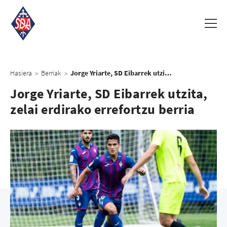
Hasiera
Berriak
Jorge Yriarte, SD Eibarrek utzita, zelai erdirako errefortzu berria
>
>
Jorge Yriarte, SD Eibarrek utzita,
zelai erdirako errefortzu berria