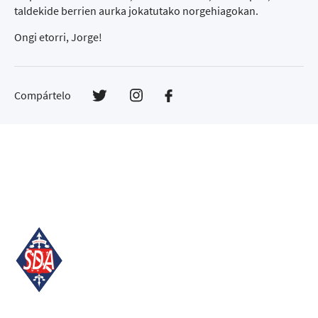
taldekide berrien aurka jokatutako norgehiagokan.
Ongi etorri, Jorge!
Compártelo