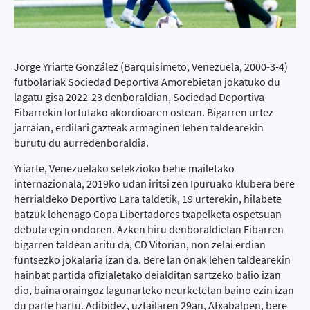
Jorge Yriarte González (Barquisimeto, Venezuela, 2000-3-4)
futbolariak Sociedad Deportiva Amorebietan jokatuko du
lagatu gisa 2022-23 denboraldian, Sociedad Deportiva
Eibarrekin lortutako akordioaren ostean. Bigarren urtez
jarraian, erdilari gazteak armaginen lehen taldearekin
burutu du aurredenboraldia.
Yriarte, Venezuelako selekzioko behe mailetako
internazionala, 2019ko udan iritsi zen Ipuruako klubera bere
herrialdeko Deportivo Lara taldetik, 19 urterekin, hilabete
batzuk lehenago Copa Libertadores txapelketa ospetsuan
debuta egin ondoren. Azken hiru denboraldietan Eibarren
bigarren taldean aritu da, CD Vitorian, non zelai erdian
funtsezko jokalaria izan da. Bere lan onak lehen taldearekin
hainbat partida ofizialetako deialditan sartzeko balio izan
dio, baina oraingoz lagunarteko neurketetan baino ezin izan
du parte hartu. Adibidez, uztailaren 29an, Atxabalpen, bere