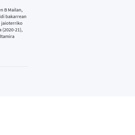
n B Mailan,
ldi bakarrean
 jaioterriko
a (2020-21),
Altamira