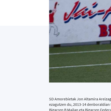
SD Amorebietak Jon Altamira Areizaga 
ezagutzen du, 2013-14 denboraldian f
Bigarren B Mailan eta Bigarren Federa