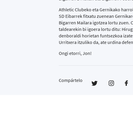
Athletic Clubeko eta Gernikako harro
SD Eibarrek fitxatu zuenean Gernik
Bigarren Mailara igotzea lortu zuen. 
taldearekin bi igoera lortu ditu: Hiru
denboraldi horietan funtsezkoa izate
Urritxera itzuliko da, ate urdina def
Ongi etorri, Jon!
Compártelo