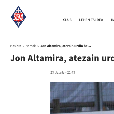
CLUB
LEHEN TALDEA
H
Hasiera
Berriak
Jon Altamira, atezain urdin berria
>
>
Jon Altamira, atezain ur
23 Uztaila - 21:43