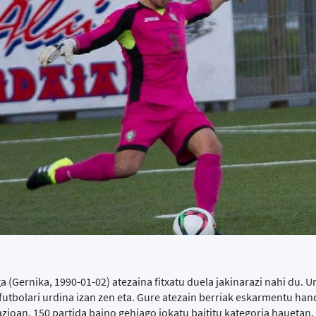
(Gernika, 1990-01-02) atezaina fitxatu duela jakinarazi nahi du. U
utbolari urdina izan zen eta. Gure atezain berriak eskarmentu han
zioan, 150 partida baino gehiago jokatu baititu kategoria hauetan.