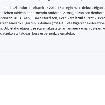
bietan hazi ondoren, Altamirak 2012-13an egin zuen debuta Bigarre
aren lehen taldean nabarmendu ondoren. Armagin izan zen denbora
Ondoren,2013-14an, SDAra etorri zen, Gernikara itzuli aurretik. Bere
garren Mailatik Bigarren B Mailara (2014-15) eta Bigarren Federazior
n. Urbietako etapa luze eta arrakastatsuari amaiera eman ostean, 
endatzeko eta taldeari bere esperientzia emateko.