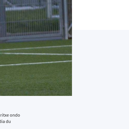
rritxe ondo
dia du