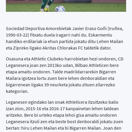
Sociedad Deportiva Amorebietak Javier Eraso Goñi (Iruñea,
1990-03-22) fitxatu duela iragarri nahi du. Eskarmentu
handiko erdilariak ia ehun partida jokatu ditu Lehen Mailan
eta Zipreko ligako Akritas Chlorakas FC taldetik dator.
Osasuna eta Athletic Clubeko harrobietan hezi ondoren, CD
Leganesera joan zen 2013ko udan, Bilbao Athleticen bere
etapa amaitu ondoren. Talde madrildarrarekin Bigarren
Mailara igotzea lortu zuen bere lehen denboraldian eta
bigarrenean ligako 39 neurketa jokatu zituen zilarrezko
kategorian.
Leganesen egindako lan onak Athleticera itzultzeko balio
izan zion, 2015-16 eta 2016-17 kanpainetan lehen taldean
aritzeko. Bere bi urteko etapa lehoi gisa amaitu ondoren
Leganesera itzuli zen eta beste bost denboraldi jokatu zuen
bertan: hiru Lehen Mailan eta bi Bigarren Mailan. Joan den