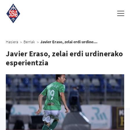
Hasiera
Berriak
Javier Eraso, zelai erdi urdinerako esperientzia
>
>
Javier Eraso, zelai erdi urdinerako
esperientzia