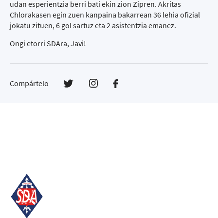
udan esperientzia berri bati ekin zion Zipren. Akritas
Chlorakasen egin zuen kanpaina bakarrean 36 lehia ofizial
jokatu zituen, 6 gol sartuz eta 2 asistentzia emanez.
Ongi etorri SDAra, Javi!
Compártelo